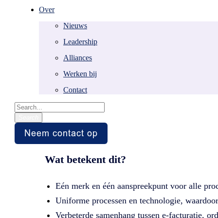
Over
Easy Systems gaa
Nieuws
Leadership
Alliances
Je bezoekt deze pagina waarschijnlijk omdat je 
of purchase to pay.
Werken bij
Contact
Easy Systems maakt sinds 2025 deel uit van 
organisatie.
Search
Wat betekent dit?
Eén merk en één aanspreekpunt voor alle proc
Uniforme processen en technologie, waardoor 
Verbeterde samenhang tussen e-facturatie, or