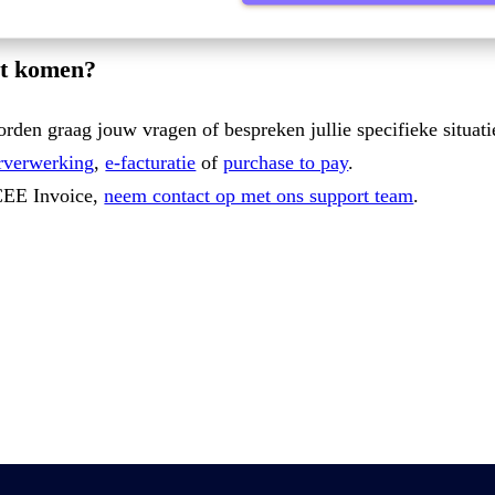
act komen?
rden graag jouw vragen of bespreken jullie specifieke situati
rverwerking
,
e-facturatie
of
purchase to pay
.
4CEE Invoice,
neem contact op met ons support team
.