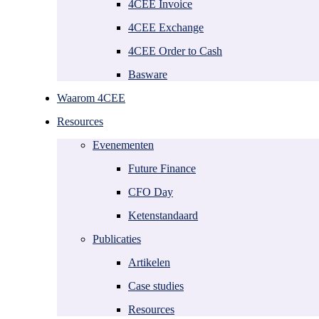
O2C trendrapport
Nederland
4CEE Invoice
AI in Finance
België
4CEE Exchange
PDF2XML
Duitsland
RPA
Polen
4CEE Order to Cash
Frankrijk
Spanje
Basware
Kroatië
Griekenland
Waarom 4CEE
Over 4CEE
Resources
Leadership
Evenementen
Nieuws
Future Finance
Alliances
Werken bij
CFO Day
Contact
Ketenstandaard
Publicaties
Artikelen
Case studies
Resources