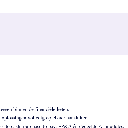
t verder onder 4CEE
van
easysystems.nl
komt en op zoek bent naar Easy Systems o
4CEE
, dat ook de bedrijven ICreative, Coforce, Diesis en Trad
essen binnen de financiële keten.
oplossingen volledig op elkaar aansluiten.
der to cash, purchase to pay, FP&A én gedeelde AI-modules.