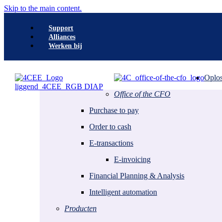
Skip to the main content.
Support
Alliances
Werken bij
Search
Oplos
Office of the CFO
Office of the CFO
Purchase to Pay
Purchase to pay
E-transactions
Order to Cash
Order to cash
Financial Planning & Analysis
E-transactions
Accelerators
E-invoicing
E-invoicing
Intelligent Automation
Financial Planning & Analysis
Digital signing
Intelligent automation
Office of the CFO
E-facturatie
Opinie
Peppol
Producten
P2P trendrapport
ViDA