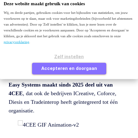
Menu
Deze website maakt gebruik van cookies
Wij, en derde partijen, gebruiken cookies voor het bijhouden van statistieken, om jouw
Purchase to Pay
voorkeuren op te slaan, maar ook voor marketingdoeleinden (bijvoorbeeld het afstemmen
E-facturatie
van advertenties). Door op 'Zelf instellen' te klikken, kun je meer lezen over de
Peppol
verschillende cookies en je voorkeuren aanpassen. Door op 'Accepteren en doorgaan' te
Contact
klikken, ga je akkoord met het gebruik van alle cookies zoals omschreven in onze
privacyverklaring
.
Je bezoekt deze pagina waarschijnlijk omdat je van
easysystems.nl
komt en op zoek bent naar Easy
Zelf instellen
Systems of naar informatie over factuurverwerking of
Accepteren en doorgaan
purchase to pay.
Easy Systems maakt sinds 2025 deel uit van
4CEE
, dat ook de bedrijven ICreative, Coforce,
Diesis en Tradeinterop heeft geïntegreerd tot één
organisatie.