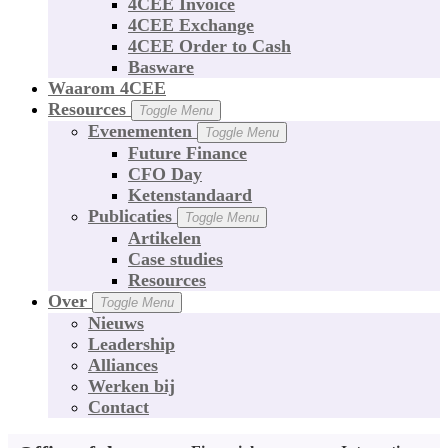
4CEE Invoice
4CEE Exchange
4CEE Order to Cash
Basware
Waarom 4CEE
Resources
Toggle Menu
Evenementen
Toggle Menu
Future Finance
CFO Day
Ketenstandaard
Publicaties
Toggle Menu
Artikelen
Case studies
Resources
Over
Toggle Menu
Nieuws
Leadership
Alliances
Werken bij
Contact