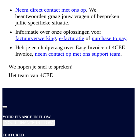
Neem direct contact met ons op
. We
beantwoorden graag jouw vragen of bespreken
jullie specifieke situatie.
Informatie over onze oplossingen voor
factuurverwerking
,
e-facturatie
of
purchase to pay
.
Heb je een hulpvraag over Easy Invoice of 4CEE
Invoice,
neem contact op met ons support team
.
We hopen je snel te spreken!
Het team van
4CEE
YOUR FINANCE IN FLOW
YOUR FINANCE IN FLOW
FEATURED