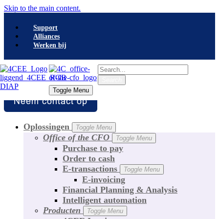
Skip to the main content.
Support
Alliances
Werken bij
Search
Search
Toggle Menu
Toggle Menu
Oplossingen
Toggle Menu
Office of the CFO
Toggle Menu
Purchase to pay
Order to cash
E-transactions
Toggle Menu
E-invoicing
Financial Planning & Analysis
Intelligent automation
Producten
Toggle Menu