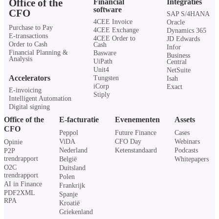
Office of the
Financial
Integraties
software
CFO
SAP S/4HANA
4CEE Invoice
Oracle
Purchase to Pay
4CEE Exchange
Dynamics 365
E-transactions
4CEE Order to
JD Edwards
Order to Cash
Cash
Infor
Financial Planning &
Basware
Business
Analysis
UiPath
Central
Unit4
NetSuite
Accelerators
Tungsten
Isah
iCorp
Exact
E-invoicing
Stiply
Intelligent Automation
Digital signing
Office of the
E-facturatie
Evenementen
Assets
CFO
Peppol
Future Finance
Cases
ViDA
CFO Day
Webinars
Opinie
Nederland
Ketenstandaard
Podcasts
P2P
trendrapport
België
Whitepapers
O2C
Duitsland
trendrapport
Polen
AI in Finance
Frankrijk
PDF2XML
Spanje
RPA
Kroatië
Griekenland