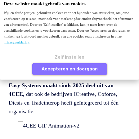
Menu
Deze website maakt gebruik van cookies
Wij, en derde partijen, gebruiken cookies voor het bijhouden van statistieken, om jouw
Purchase to Pay
voorkeuren op te slaan, maar ook voor marketingdoeleinden (bijvoorbeeld het afstemmen
E-facturatie
van advertenties). Door op 'Zelf instellen' te klikken, kun je meer lezen over de
Peppol
verschillende cookies en je voorkeuren aanpassen. Door op 'Accepteren en doorgaan' te
Contact
klikken, ga je akkoord met het gebruik van alle cookies zoals omschreven in onze
privacyverklaring
.
Je bezoekt deze pagina waarschijnlijk omdat je van
easysystems.nl
komt en op zoek bent naar Easy
Zelf instellen
Systems of naar informatie over factuurverwerking of
Accepteren en doorgaan
purchase to pay.
Easy Systems maakt sinds 2025 deel uit van
4CEE
, dat ook de bedrijven ICreative, Coforce,
Diesis en Tradeinterop heeft geïntegreerd tot één
organisatie.