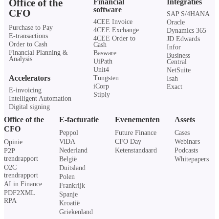
Office of the
Financial
Integraties
software
CFO
SAP S/4HANA
4CEE Invoice
Oracle
Purchase to Pay
4CEE Exchange
Dynamics 365
E-transactions
4CEE Order to
JD Edwards
Order to Cash
Cash
Infor
Financial Planning &
Basware
Business
Analysis
UiPath
Central
Unit4
NetSuite
Accelerators
Tungsten
Isah
iCorp
Exact
E-invoicing
Stiply
Intelligent Automation
Digital signing
Office of the
E-facturatie
Evenementen
Assets
CFO
Peppol
Future Finance
Cases
ViDA
CFO Day
Webinars
Opinie
Nederland
Ketenstandaard
Podcasts
P2P
trendrapport
België
Whitepapers
O2C
Duitsland
trendrapport
Polen
AI in Finance
Frankrijk
PDF2XML
Spanje
RPA
Kroatië
Griekenland