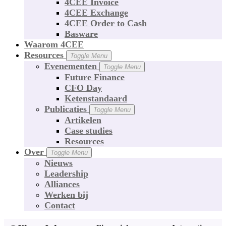
4CEE Invoice
4CEE Exchange
4CEE Order to Cash
Basware
Waarom 4CEE
Resources
Toggle Menu
Evenementen
Toggle Menu
Future Finance
CFO Day
Ketenstandaard
Publicaties
Toggle Menu
Artikelen
Case studies
Resources
Over
Toggle Menu
Nieuws
Leadership
Alliances
Werken bij
Contact