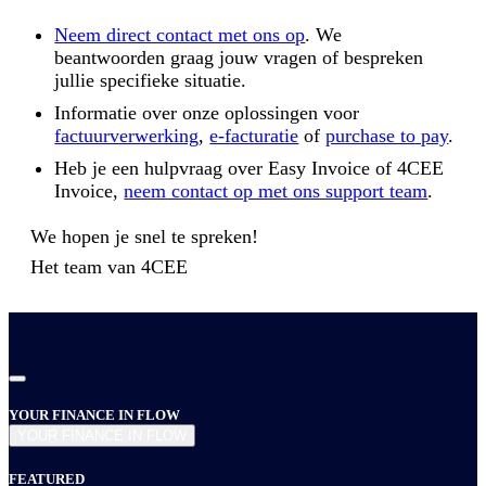
Neem direct contact met ons op
. We
beantwoorden graag jouw vragen of bespreken
jullie specifieke situatie.
Informatie over onze oplossingen voor
factuurverwerking
,
e-facturatie
of
purchase to pay
.
Heb je een hulpvraag over Easy Invoice of 4CEE
Invoice,
neem contact op met ons support team
.
We hopen je snel te spreken!
Het team van
4CEE
YOUR FINANCE IN FLOW
YOUR FINANCE IN FLOW
FEATURED