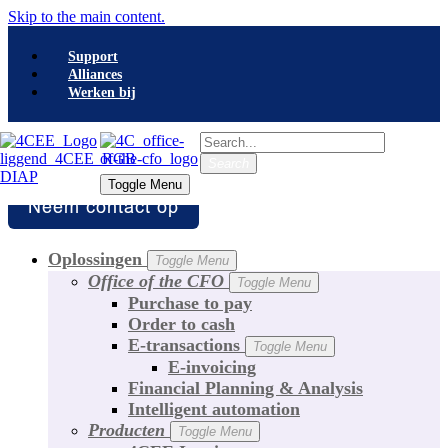
Skip to the main content.
Support
Alliances
Werken bij
Search
Search
Toggle Menu
Toggle Menu
Oplossingen
Toggle Menu
Office of the CFO
Toggle Menu
Purchase to pay
Order to cash
E-transactions
Toggle Menu
E-invoicing
Financial Planning & Analysis
Intelligent automation
Producten
Toggle Menu