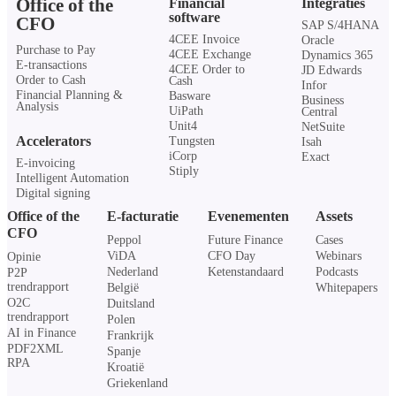
Office of the
Financial
Integraties
software
CFO
SAP S/4HANA
4CEE Invoice
Oracle
Purchase to Pay
4CEE Exchange
Dynamics 365
E-transactions
4CEE Order to
JD Edwards
Order to Cash
Cash
Infor
Financial Planning &
Basware
Business
Analysis
UiPath
Central
Unit4
NetSuite
Accelerators
Tungsten
Isah
iCorp
Exact
E-invoicing
Stiply
Intelligent Automation
Digital signing
Office of the
E-facturatie
Evenementen
Assets
CFO
Peppol
Future Finance
Cases
ViDA
CFO Day
Webinars
Opinie
Nederland
Ketenstandaard
Podcasts
P2P
trendrapport
België
Whitepapers
O2C
Duitsland
trendrapport
Polen
AI in Finance
Frankrijk
PDF2XML
Spanje
RPA
Kroatië
Griekenland