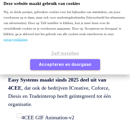
Menu
Deze website maakt gebruik van cookies
Wij, en derde partijen, gebruiken cookies voor het bijhouden van statistieken, om jouw
Purchase to Pay
voorkeuren op te slaan, maar ook voor marketingdoeleinden (bijvoorbeeld het afstemmen
E-facturatie
van advertenties). Door op 'Zelf instellen' te klikken, kun je meer lezen over de
Peppol
verschillende cookies en je voorkeuren aanpassen. Door op 'Accepteren en doorgaan' te
Contact
klikken, ga je akkoord met het gebruik van alle cookies zoals omschreven in onze
privacyverklaring
.
Je bezoekt deze pagina waarschijnlijk omdat je van
easysystems.nl
komt en op zoek bent naar Easy
Zelf instellen
Systems of naar informatie over factuurverwerking of
Accepteren en doorgaan
purchase to pay.
Easy Systems maakt sinds 2025 deel uit van
4CEE
, dat ook de bedrijven ICreative, Coforce,
Diesis en Tradeinterop heeft geïntegreerd tot één
organisatie.