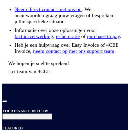
Neem direct contact met ons op
. We
beantwoorden graag jouw vragen of bespreken
jullie specifieke situatie.
Informatie over onze oplossingen voor
factuurverwerking
,
e-facturatie
of
purchase to pay
.
Heb je een hulpvraag over Easy Invoice of 4CEE
Invoice,
neem contact op met ons support team
.
We hopen je snel te spreken!
Het team van
4CEE
YOUR FINANCE IN FLOW
YOUR FINANCE IN FLOW
FEATURED