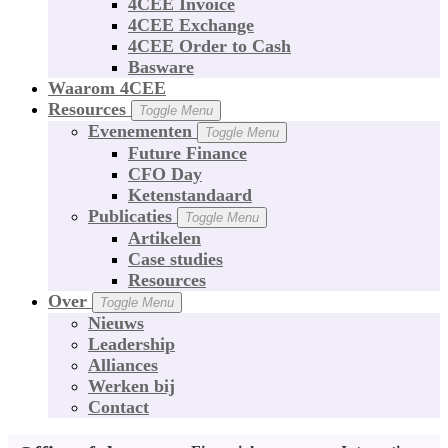
4CEE Invoice
4CEE Exchange
4CEE Order to Cash
Basware
Waarom 4CEE
Resources
Toggle Menu
Evenementen
Toggle Menu
Future Finance
CFO Day
Ketenstandaard
Publicaties
Toggle Menu
Artikelen
Case studies
Resources
Over
Toggle Menu
Nieuws
Leadership
Alliances
Werken bij
Contact