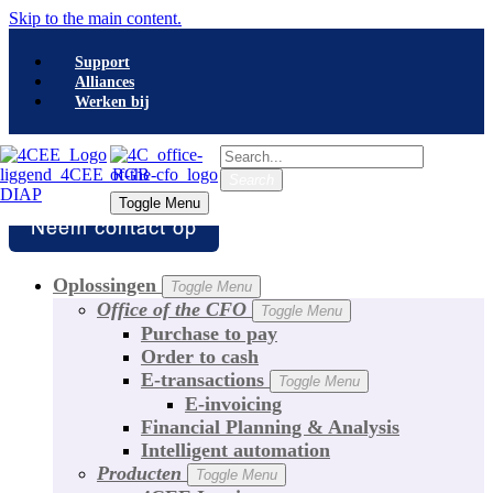
Skip to the main content.
Support
Alliances
Werken bij
Search
Search
Toggle Menu
Toggle Menu
Oplossingen
Toggle Menu
Office of the CFO
Toggle Menu
Purchase to pay
Order to cash
E-transactions
Toggle Menu
E-invoicing
Financial Planning & Analysis
Intelligent automation
Producten
Toggle Menu