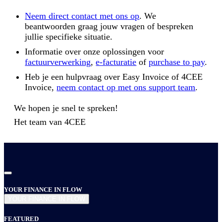
Neem direct contact met ons op
. We
beantwoorden graag jouw vragen of bespreken
jullie specifieke situatie.
Informatie over onze oplossingen voor
factuurverwerking
,
e-facturatie
of
purchase to pay
.
Heb je een hulpvraag over Easy Invoice of 4CEE
Invoice,
neem contact op met ons support team
.
We hopen je snel te spreken!
Het team van
4CEE
YOUR FINANCE IN FLOW
YOUR FINANCE IN FLOW
FEATURED