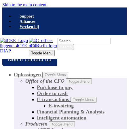
Skip to the main content.
Support
Alliances
Werken bij
Search
Search
Toggle Menu
Toggle Menu
Oplossingen
Toggle Menu
Office of the CFO
Toggle Menu
Purchase to pay
Order to cash
E-transactions
Toggle Menu
E-invoicing
Financial Planning & Analysis
Intelligent automation
Producten
Toggle Menu