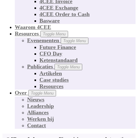
4CEE Invoice
4CEE Exchange
4CEE Order to Cash
Basware
Waarom 4CEE
Resources
Toggle Menu
Evenementen
Toggle Menu
Future Finance
CFO Day
Ketenstandaard
Publicaties
Toggle Menu
Artikelen
Case studies
Resources
Over
Toggle Menu
Nieuws
Leadership
Alliances
Werken bij
Contact