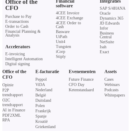
Office of the
Financial
Integraties
software
CFO
SAP S/4HANA
4CEE Invoice
Oracle
Purchase to Pay
4CEE Exchange
Dynamics 365
E-transactions
4CEE Order to
JD Edwards
Order to Cash
Cash
Infor
Financial Planning &
Basware
Business
Analysis
UiPath
Central
Unit4
NetSuite
Accelerators
Tungsten
Isah
iCorp
Exact
E-invoicing
Stiply
Intelligent Automation
Digital signing
Office of the
E-facturatie
Evenementen
Assets
CFO
Peppol
Future Finance
Cases
ViDA
CFO Day
Webinars
Opinie
Nederland
Ketenstandaard
Podcasts
P2P
trendrapport
België
Whitepapers
O2C
Duitsland
trendrapport
Polen
AI in Finance
Frankrijk
PDF2XML
Spanje
RPA
Kroatië
Griekenland