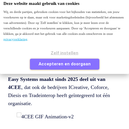
Menu
Deze website maakt gebruik van cookies
Wij, en derde partijen, gebruiken cookies voor het bijhouden van statistieken, om jouw
Purchase to Pay
voorkeuren op te slaan, maar ook voor marketingdoeleinden (bijvoorbeeld het afstemmen
E-facturatie
van advertenties). Door op 'Zelf instellen' te klikken, kun je meer lezen over de
Peppol
verschillende cookies en je voorkeuren aanpassen. Door op 'Accepteren en doorgaan' te
Contact
klikken, ga je akkoord met het gebruik van alle cookies zoals omschreven in onze
privacyverklaring
.
Je bezoekt deze pagina waarschijnlijk omdat je van
easysystems.nl
komt en op zoek bent naar Easy
Zelf instellen
Systems of naar informatie over factuurverwerking of
Accepteren en doorgaan
purchase to pay.
Easy Systems maakt sinds 2025 deel uit van
4CEE
, dat ook de bedrijven ICreative, Coforce,
Diesis en Tradeinterop heeft geïntegreerd tot één
organisatie.