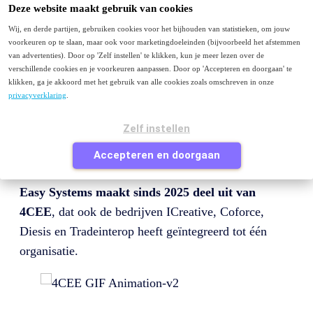
Menu
Deze website maakt gebruik van cookies
Wij, en derde partijen, gebruiken cookies voor het bijhouden van statistieken, om jouw
Purchase to Pay
voorkeuren op te slaan, maar ook voor marketingdoeleinden (bijvoorbeeld het afstemmen
E-facturatie
van advertenties). Door op 'Zelf instellen' te klikken, kun je meer lezen over de
Peppol
verschillende cookies en je voorkeuren aanpassen. Door op 'Accepteren en doorgaan' te
Contact
klikken, ga je akkoord met het gebruik van alle cookies zoals omschreven in onze
privacyverklaring
.
Je bezoekt deze pagina waarschijnlijk omdat je van
easysystems.nl
komt en op zoek bent naar Easy
Zelf instellen
Systems of naar informatie over factuurverwerking of
Accepteren en doorgaan
purchase to pay.
Easy Systems maakt sinds 2025 deel uit van
4CEE
, dat ook de bedrijven ICreative, Coforce,
Diesis en Tradeinterop heeft geïntegreerd tot één
organisatie.