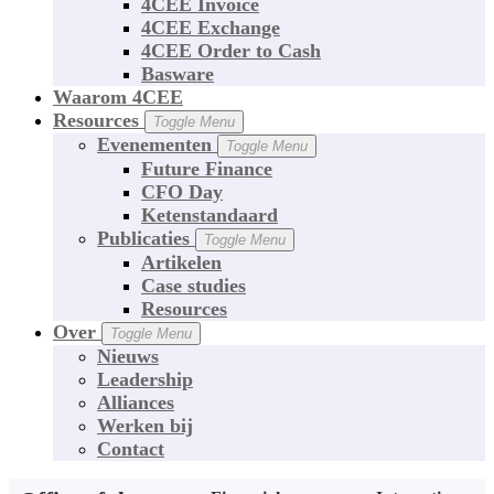
4CEE Invoice
4CEE Exchange
4CEE Order to Cash
Basware
Waarom 4CEE
Resources
Toggle Menu
Evenementen
Toggle Menu
Future Finance
CFO Day
Ketenstandaard
Publicaties
Toggle Menu
Artikelen
Case studies
Resources
Over
Toggle Menu
Nieuws
Leadership
Alliances
Werken bij
Contact