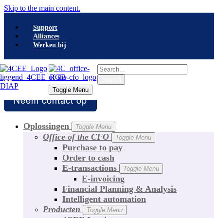
Skip to the main content.
Support
Alliances
Werken bij
Search
Search
Toggle Menu
Toggle Menu
Oplossingen
Toggle Menu
Office of the CFO
Toggle Menu
Purchase to pay
Order to cash
E-transactions
Toggle Menu
E-invoicing
Financial Planning & Analysis
Intelligent automation
Producten
Toggle Menu