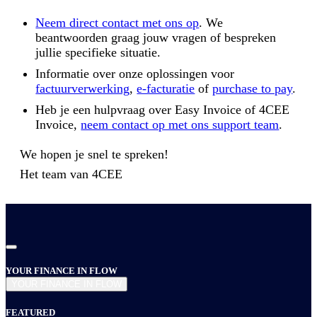
Neem direct contact met ons op
. We
beantwoorden graag jouw vragen of bespreken
jullie specifieke situatie.
Informatie over onze oplossingen voor
factuurverwerking
,
e-facturatie
of
purchase to pay
.
Heb je een hulpvraag over Easy Invoice of 4CEE
Invoice,
neem contact op met ons support team
.
We hopen je snel te spreken!
Het team van
4CEE
YOUR FINANCE IN FLOW
YOUR FINANCE IN FLOW
FEATURED