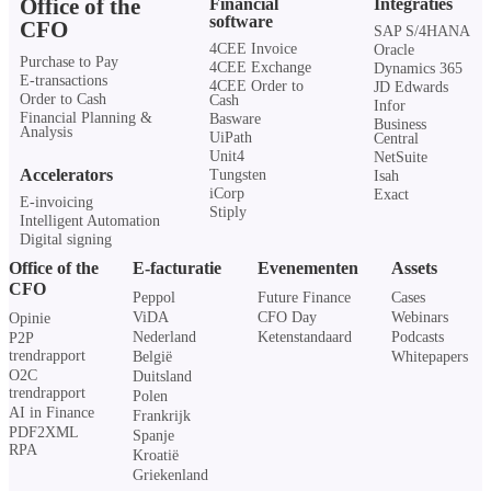
Office of the
Financial
Integraties
software
CFO
SAP S/4HANA
4CEE Invoice
Oracle
Purchase to Pay
4CEE Exchange
Dynamics 365
E-transactions
4CEE Order to
JD Edwards
Order to Cash
Cash
Infor
Financial Planning &
Basware
Business
Analysis
UiPath
Central
Unit4
NetSuite
Accelerators
Tungsten
Isah
iCorp
Exact
E-invoicing
Stiply
Intelligent Automation
Digital signing
Office of the
E-facturatie
Evenementen
Assets
CFO
Peppol
Future Finance
Cases
ViDA
CFO Day
Webinars
Opinie
Nederland
Ketenstandaard
Podcasts
P2P
trendrapport
België
Whitepapers
O2C
Duitsland
trendrapport
Polen
AI in Finance
Frankrijk
PDF2XML
Spanje
RPA
Kroatië
Griekenland