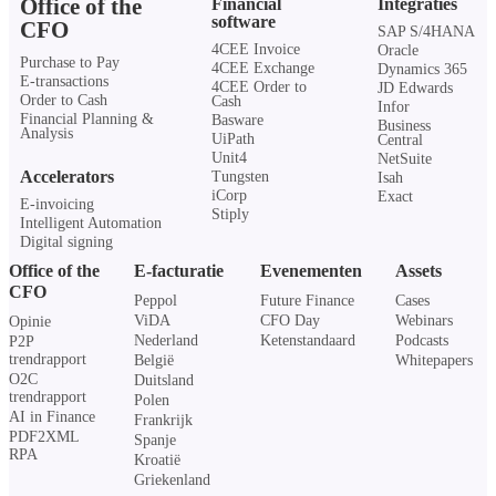
Office of the
Financial
Integraties
software
CFO
SAP S/4HANA
4CEE Invoice
Oracle
Purchase to Pay
4CEE Exchange
Dynamics 365
E-transactions
4CEE Order to
JD Edwards
Order to Cash
Cash
Infor
Financial Planning &
Basware
Business
Analysis
UiPath
Central
Unit4
NetSuite
Accelerators
Tungsten
Isah
iCorp
Exact
E-invoicing
Stiply
Intelligent Automation
Digital signing
Office of the
E-facturatie
Evenementen
Assets
CFO
Peppol
Future Finance
Cases
ViDA
CFO Day
Webinars
Opinie
Nederland
Ketenstandaard
Podcasts
P2P
trendrapport
België
Whitepapers
O2C
Duitsland
trendrapport
Polen
AI in Finance
Frankrijk
PDF2XML
Spanje
RPA
Kroatië
Griekenland