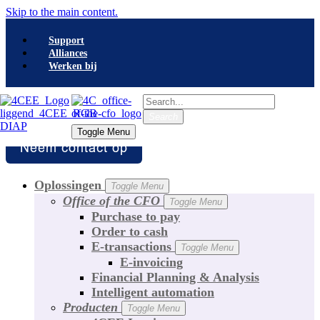
Skip to the main content.
Support
Alliances
Werken bij
Search
Search
Toggle Menu
Toggle Menu
Oplossingen
Toggle Menu
Office of the CFO
Toggle Menu
Purchase to pay
Order to cash
E-transactions
Toggle Menu
E-invoicing
Financial Planning & Analysis
Intelligent automation
Producten
Toggle Menu