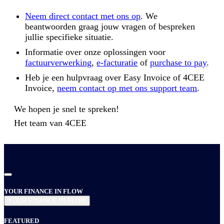
Neem direct contact met ons op
. We
beantwoorden graag jouw vragen of bespreken
jullie specifieke situatie.
Informatie over onze oplossingen voor
factuurverwerking
,
e-facturatie
of
purchase to pay
.
Heb je een hulpvraag over Easy Invoice of 4CEE
Invoice,
neem contact op met ons support team
.
We hopen je snel te spreken!
Het team van
4CEE
YOUR FINANCE IN FLOW
YOUR FINANCE IN FLOW
FEATURED