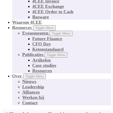
4CEE Invoice
4CEE Exchange
4CEE Order to Cash
Basware
Waarom 4CEE
Resources
Toggle Menu
Evenementen
Toggle Menu
Future Finance
CFO Day
Ketenstandaard
Publicaties
Toggle Menu
Artikelen
Case studies
Resources
Over
Toggle Menu
Nieuws
Leadership
Alliances
Werken bij
Contact