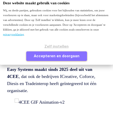
Menu
Deze website maakt gebruik van cookies
Wij, en derde partijen, gebruiken cookies voor het bijhouden van statistieken, om jouw
Purchase to Pay
voorkeuren op te slaan, maar ook voor marketingdoeleinden (bijvoorbeeld het afstemmen
E-facturatie
van advertenties). Door op 'Zelf instellen' te klikken, kun je meer lezen over de
Peppol
verschillende cookies en je voorkeuren aanpassen. Door op 'Accepteren en doorgaan' te
Contact
klikken, ga je akkoord met het gebruik van alle cookies zoals omschreven in onze
privacyverklaring
.
Je bezoekt deze pagina waarschijnlijk omdat je van
easysystems.nl
komt en op zoek bent naar Easy
Zelf instellen
Systems of naar informatie over factuurverwerking of
Accepteren en doorgaan
purchase to pay.
Easy Systems maakt sinds 2025 deel uit van
4CEE
, dat ook de bedrijven ICreative, Coforce,
Diesis en Tradeinterop heeft geïntegreerd tot één
organisatie.