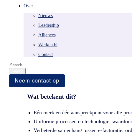
Over
Easy Systems gaa
Nieuws
Leadership
Alliances
Je bezoekt deze pagina waarschijnlijk omdat je 
of purchase to pay.
Werken bij
Contact
Easy Systems maakt sinds 2025 deel uit van 
organisatie.
Search
Wat betekent dit?
Eén merk en één aanspreekpunt voor alle proc
Uniforme processen en technologie, waardoor 
Verbeterde samenhang tussen e-facturatie, or