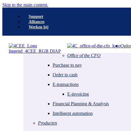
Skip to the main content.
Support
Alliances
Werken bij
Search
Oplos
Office of the CFO
Office of the CFO
Purchase to Pay
Purchase to pay
E-transactions
Order to Cash
Order to cash
Financial Planning & Analysis
E-transactions
Accelerators
E-invoicing
E-invoicing
Intelligent Automation
Financial Planning & Analysis
Digital signing
Intelligent automation
Office of the CFO
E-facturatie
Opinie
Peppol
Producten
P2P trendrapport
ViDA