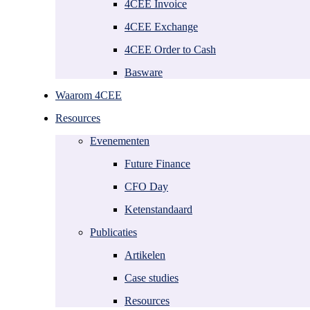
O2C trendrapport
Nederland
4CEE Invoice
AI in Finance
België
4CEE Exchange
PDF2XML
Duitsland
RPA
Polen
4CEE Order to Cash
Frankrijk
Spanje
Basware
Kroatië
Griekenland
Waarom 4CEE
Over 4CEE
Resources
Leadership
Evenementen
Nieuws
Future Finance
Alliances
Werken bij
CFO Day
Contact
Ketenstandaard
Publicaties
Artikelen
Case studies
Resources