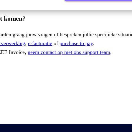
act komen?
rden graag jouw vragen of bespreken jullie specifieke situati
rverwerking
,
e-facturatie
of
purchase to pay
.
4CEE Invoice,
neem contact op met ons support team
.