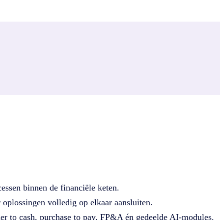
t verder onder 4CEE
van
easysystems.nl
komt en op zoek bent naar Easy Systems o
4CEE
, dat ook de bedrijven ICreative, Coforce, Diesis en Trad
essen binnen de financiële keten.
oplossingen volledig op elkaar aansluiten.
der to cash, purchase to pay, FP&A én gedeelde AI-modules.