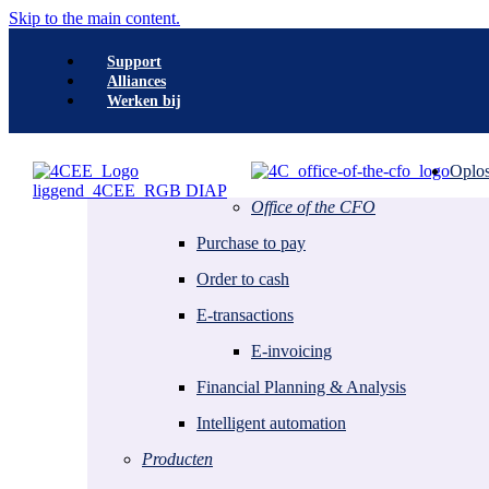
Skip to the main content.
Support
Alliances
Werken bij
Search
Oplos
Office of the CFO
Office of the CFO
Purchase to Pay
Purchase to pay
E-transactions
Order to Cash
Order to cash
Financial Planning & Analysis
E-transactions
Accelerators
E-invoicing
E-invoicing
Intelligent Automation
Financial Planning & Analysis
Digital signing
Intelligent automation
Office of the CFO
E-facturatie
Opinie
Peppol
Producten
P2P trendrapport
ViDA