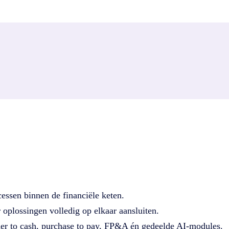
t verder onder 4CEE
van
easysystems.nl
komt en op zoek bent naar Easy Systems o
4CEE
, dat ook de bedrijven ICreative, Coforce, Diesis en Trad
essen binnen de financiële keten.
oplossingen volledig op elkaar aansluiten.
der to cash, purchase to pay, FP&A én gedeelde AI-modules.