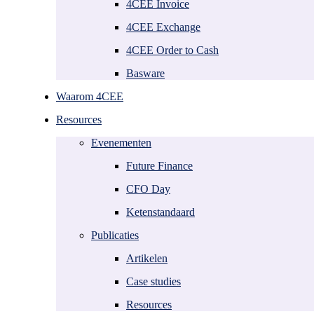
O2C trendrapport
Nederland
4CEE Invoice
AI in Finance
België
4CEE Exchange
PDF2XML
Duitsland
RPA
Polen
4CEE Order to Cash
Frankrijk
Spanje
Basware
Kroatië
Griekenland
Waarom 4CEE
Over 4CEE
Resources
Leadership
Evenementen
Nieuws
Future Finance
Alliances
Werken bij
CFO Day
Contact
Ketenstandaard
Publicaties
Artikelen
Case studies
Resources