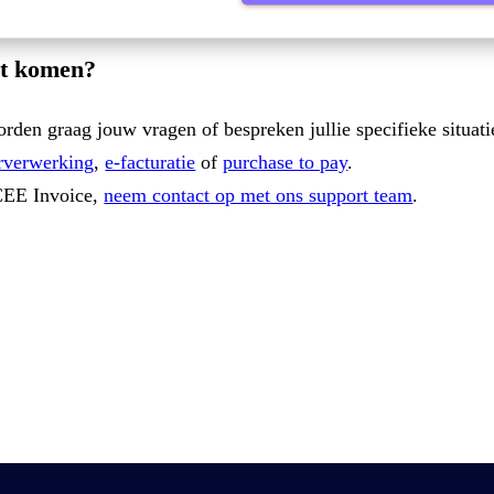
act komen?
rden graag jouw vragen of bespreken jullie specifieke situati
rverwerking
,
e-facturatie
of
purchase to pay
.
4CEE Invoice,
neem contact op met ons support team
.