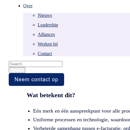
Over
Easy Systems gaa
Nieuws
Leadership
Alliances
Je bezoekt deze pagina waarschijnlijk omdat je 
of purchase to pay.
Werken bij
Contact
Easy Systems maakt sinds 2025 deel uit van 
organisatie.
Search
Wat betekent dit?
Eén merk en één aanspreekpunt voor alle proc
Uniforme processen en technologie, waardoor 
Verbeterde samenhang tussen e-facturatie, or