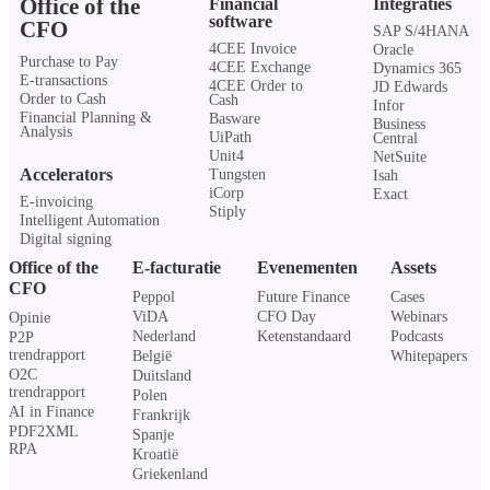
Office of the
Financial
Integraties
software
CFO
SAP S/4HANA
4CEE Invoice
Oracle
Purchase to Pay
4CEE Exchange
Dynamics 365
E-transactions
4CEE Order to
JD Edwards
Order to Cash
Cash
Infor
Financial Planning &
Basware
Business
Analysis
UiPath
Central
Unit4
NetSuite
Accelerators
Tungsten
Isah
iCorp
Exact
E-invoicing
Stiply
Intelligent Automation
Digital signing
Office of the
E-facturatie
Evenementen
Assets
CFO
Peppol
Future Finance
Cases
ViDA
CFO Day
Webinars
Opinie
Nederland
Ketenstandaard
Podcasts
P2P
trendrapport
België
Whitepapers
O2C
Duitsland
trendrapport
Polen
AI in Finance
Frankrijk
PDF2XML
Spanje
RPA
Kroatië
Griekenland