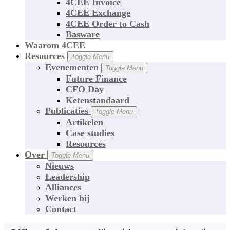
4CEE Invoice
4CEE Exchange
4CEE Order to Cash
Basware
Waarom 4CEE
Resources
Toggle Menu
Evenementen
Toggle Menu
Future Finance
CFO Day
Ketenstandaard
Publicaties
Toggle Menu
Artikelen
Case studies
Resources
Over
Toggle Menu
Nieuws
Leadership
Alliances
Werken bij
Contact