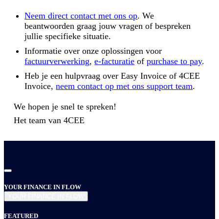
Neem direct contact met ons op
. We
beantwoorden graag jouw vragen of bespreken
jullie specifieke situatie.
Informatie over onze oplossingen voor
factuurverwerking
,
e-facturatie
of
purchase to pay
.
Heb je een hulpvraag over Easy Invoice of 4CEE
Invoice,
neem contact op met ons support team
.
We hopen je snel te spreken!
Het team van
4CEE
YOUR FINANCE IN FLOW
YOUR FINANCE IN FLOW
FEATURED