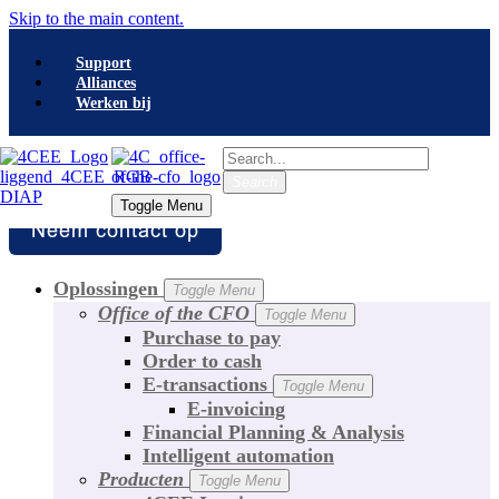
Skip to the main content.
Support
Alliances
Werken bij
Search
Search
Toggle Menu
Toggle Menu
Oplossingen
Toggle Menu
Office of the CFO
Toggle Menu
Purchase to pay
Order to cash
E-transactions
Toggle Menu
E-invoicing
Financial Planning & Analysis
Intelligent automation
Producten
Toggle Menu