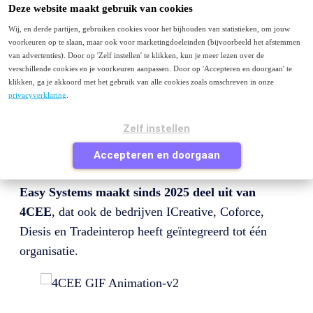
Menu
Deze website maakt gebruik van cookies
Wij, en derde partijen, gebruiken cookies voor het bijhouden van statistieken, om jouw
Purchase to Pay
voorkeuren op te slaan, maar ook voor marketingdoeleinden (bijvoorbeeld het afstemmen
E-facturatie
van advertenties). Door op 'Zelf instellen' te klikken, kun je meer lezen over de
Peppol
verschillende cookies en je voorkeuren aanpassen. Door op 'Accepteren en doorgaan' te
Contact
klikken, ga je akkoord met het gebruik van alle cookies zoals omschreven in onze
privacyverklaring
.
Je bezoekt deze pagina waarschijnlijk omdat je van
easysystems.nl
komt en op zoek bent naar Easy
Zelf instellen
Systems of naar informatie over factuurverwerking of
Accepteren en doorgaan
purchase to pay.
Easy Systems maakt sinds 2025 deel uit van
4CEE
, dat ook de bedrijven ICreative, Coforce,
Diesis en Tradeinterop heeft geïntegreerd tot één
organisatie.