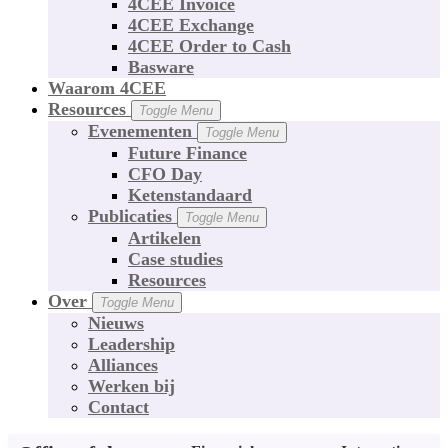
4CEE Invoice
4CEE Exchange
4CEE Order to Cash
Basware
Waarom 4CEE
Resources
Toggle Menu
Evenementen
Toggle Menu
Future Finance
CFO Day
Ketenstandaard
Publicaties
Toggle Menu
Artikelen
Case studies
Resources
Over
Toggle Menu
Nieuws
Leadership
Alliances
Werken bij
Contact