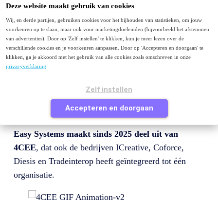
Menu
Deze website maakt gebruik van cookies
Wij, en derde partijen, gebruiken cookies voor het bijhouden van statistieken, om jouw
Purchase to Pay
voorkeuren op te slaan, maar ook voor marketingdoeleinden (bijvoorbeeld het afstemmen
E-facturatie
van advertenties). Door op 'Zelf instellen' te klikken, kun je meer lezen over de
Peppol
verschillende cookies en je voorkeuren aanpassen. Door op 'Accepteren en doorgaan' te
Contact
klikken, ga je akkoord met het gebruik van alle cookies zoals omschreven in onze
privacyverklaring
.
Je bezoekt deze pagina waarschijnlijk omdat je van
easysystems.nl
komt en op zoek bent naar Easy
Zelf instellen
Systems of naar informatie over factuurverwerking of
Accepteren en doorgaan
purchase to pay.
Easy Systems maakt sinds 2025 deel uit van
4CEE
, dat ook de bedrijven ICreative, Coforce,
Diesis en Tradeinterop heeft geïntegreerd tot één
organisatie.