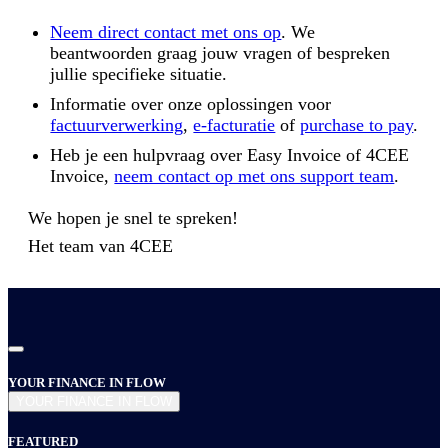
Neem direct contact met ons op
. We
beantwoorden graag jouw vragen of bespreken
jullie specifieke situatie.
Informatie over onze oplossingen voor
factuurverwerking
,
e-facturatie
of
purchase to pay
.
Heb je een hulpvraag over Easy Invoice of 4CEE
Invoice,
neem contact op met ons support team
.
We hopen je snel te spreken!
Het team van
4CEE
YOUR FINANCE IN FLOW
YOUR FINANCE IN FLOW
FEATURED