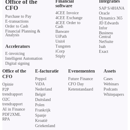
Office of the
Financial
Integraties
software
CFO
SAP S/4HANA
4CEE Invoice
Oracle
Purchase to Pay
4CEE Exchange
Dynamics 365
E-transactions
4CEE Order to
JD Edwards
Order to Cash
Cash
Infor
Financial Planning &
Basware
Business
Analysis
UiPath
Central
Unit4
NetSuite
Accelerators
Tungsten
Isah
iCorp
Exact
E-invoicing
Stiply
Intelligent Automation
Digital signing
Office of the
E-facturatie
Evenementen
Assets
CFO
Peppol
Future Finance
Cases
ViDA
CFO Day
Webinars
Opinie
Nederland
Ketenstandaard
Podcasts
P2P
trendrapport
België
Whitepapers
O2C
Duitsland
trendrapport
Polen
AI in Finance
Frankrijk
PDF2XML
Spanje
RPA
Kroatië
Griekenland