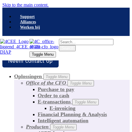
Skip to the main content.
Support
Alliances
Werken bij
Search
Search
Toggle Menu
Toggle Menu
Oplossingen
Toggle Menu
Office of the CFO
Toggle Menu
Purchase to pay
Order to cash
E-transactions
Toggle Menu
E-invoicing
Financial Planning & Analysis
Intelligent automation
Producten
Toggle Menu