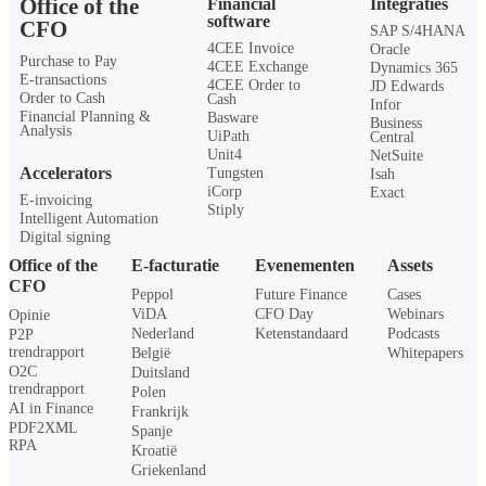
Office of the
Financial
Integraties
software
CFO
SAP S/4HANA
4CEE Invoice
Oracle
Purchase to Pay
4CEE Exchange
Dynamics 365
E-transactions
4CEE Order to
JD Edwards
Order to Cash
Cash
Infor
Financial Planning &
Basware
Business
Analysis
UiPath
Central
Unit4
NetSuite
Accelerators
Tungsten
Isah
iCorp
Exact
E-invoicing
Stiply
Intelligent Automation
Digital signing
Office of the
E-facturatie
Evenementen
Assets
CFO
Peppol
Future Finance
Cases
ViDA
CFO Day
Webinars
Opinie
Nederland
Ketenstandaard
Podcasts
P2P
trendrapport
België
Whitepapers
O2C
Duitsland
trendrapport
Polen
AI in Finance
Frankrijk
PDF2XML
Spanje
RPA
Kroatië
Griekenland