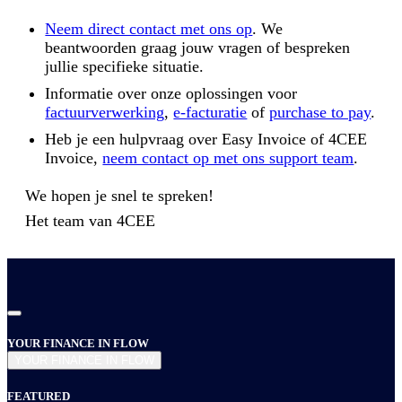
Neem direct contact met ons op
. We
beantwoorden graag jouw vragen of bespreken
jullie specifieke situatie.
Informatie over onze oplossingen voor
factuurverwerking
,
e-facturatie
of
purchase to pay
.
Heb je een hulpvraag over Easy Invoice of 4CEE
Invoice,
neem contact op met ons support team
.
We hopen je snel te spreken!
Het team van
4CEE
YOUR FINANCE IN FLOW
YOUR FINANCE IN FLOW
FEATURED