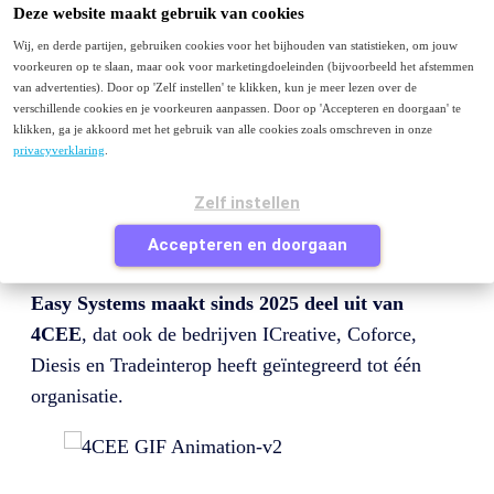
Menu
Deze website maakt gebruik van cookies
Wij, en derde partijen, gebruiken cookies voor het bijhouden van statistieken, om jouw
Purchase to Pay
voorkeuren op te slaan, maar ook voor marketingdoeleinden (bijvoorbeeld het afstemmen
E-facturatie
van advertenties). Door op 'Zelf instellen' te klikken, kun je meer lezen over de
Peppol
verschillende cookies en je voorkeuren aanpassen. Door op 'Accepteren en doorgaan' te
Contact
klikken, ga je akkoord met het gebruik van alle cookies zoals omschreven in onze
privacyverklaring
.
Je bezoekt deze pagina waarschijnlijk omdat je van
easysystems.nl
komt en op zoek bent naar Easy
Zelf instellen
Systems of naar informatie over factuurverwerking of
Accepteren en doorgaan
purchase to pay.
Easy Systems maakt sinds 2025 deel uit van
4CEE
, dat ook de bedrijven ICreative, Coforce,
Diesis en Tradeinterop heeft geïntegreerd tot één
organisatie.