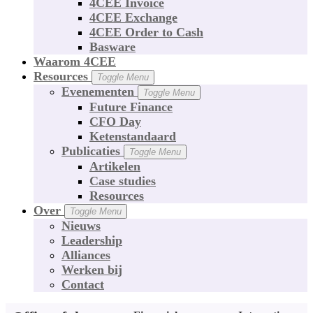
4CEE Invoice
4CEE Exchange
4CEE Order to Cash
Basware
Waarom 4CEE
Resources
Toggle Menu
Evenementen
Toggle Menu
Future Finance
CFO Day
Ketenstandaard
Publicaties
Toggle Menu
Artikelen
Case studies
Resources
Over
Toggle Menu
Nieuws
Leadership
Alliances
Werken bij
Contact