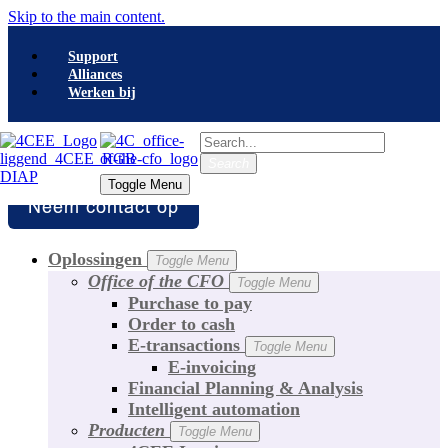
Skip to the main content.
Support
Alliances
Werken bij
Search
Search
Toggle Menu
Toggle Menu
Oplossingen
Toggle Menu
Office of the CFO
Toggle Menu
Purchase to pay
Order to cash
E-transactions
Toggle Menu
E-invoicing
Financial Planning & Analysis
Intelligent automation
Producten
Toggle Menu